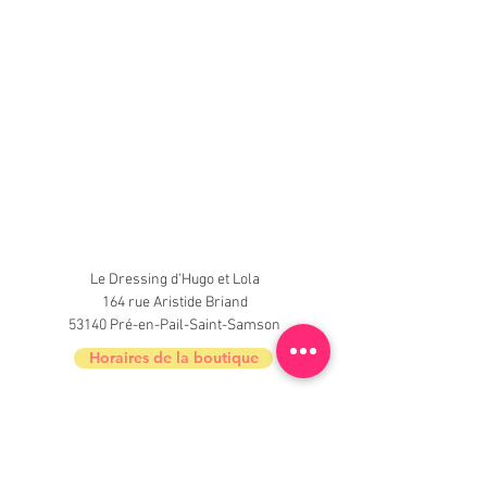
Le Dressing d'Hugo et Lola
164 rue Aristide Briand
53140 Pré-en-Pail-Saint-Samson
Horaires de la boutique
Nouveautés, informations, inscrivez-vous à
la newsletter du Dressing !