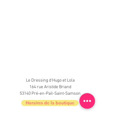
Le Dressing d'Hugo et Lola
164 rue Aristide Briand
53140 Pré-en-Pail-Saint-Samson
Horaires de la boutique
Nouveautés, informations, inscrivez-vous à
la newsletter du Dressing !