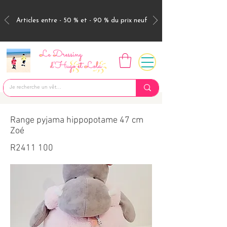
Articles entre - 50 % et - 90 % du prix neuf
Range pyjama hippopotame 47 cm
Zoé
R2411 100