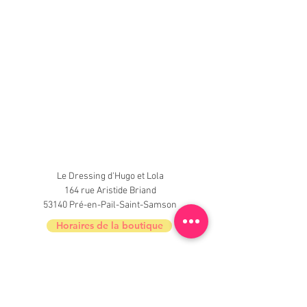
Le Dressing d'Hugo et Lola
164 rue Aristide Briand
53140 Pré-en-Pail-Saint-Samson
Horaires de la boutique
Nouveautés, informations, inscrivez-vous à
la newsletter du Dressing !