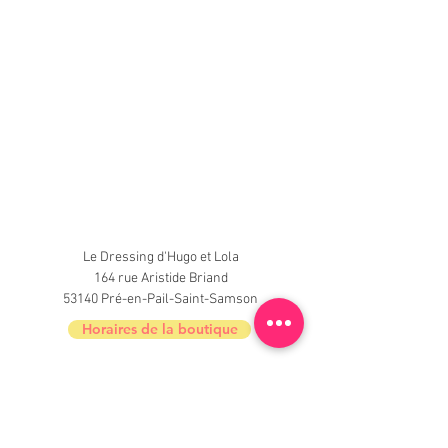
Le Dressing d'Hugo et Lola
164 rue Aristide Briand
53140 Pré-en-Pail-Saint-Samson
Horaires de la boutique
Nouveautés, informations, inscrivez-vous à
la newsletter du Dressing !