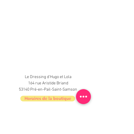
Le Dressing d'Hugo et Lola
164 rue Aristide Briand
53140 Pré-en-Pail-Saint-Samson
Horaires de la boutique
Nouveautés, informations, inscrivez-vous à
la newsletter du Dressing !