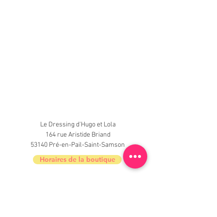
Le Dressing d'Hugo et Lola
164 rue Aristide Briand
53140 Pré-en-Pail-Saint-Samson
Horaires de la boutique
Nouveautés, informations, inscrivez-vous à
la newsletter du Dressing !