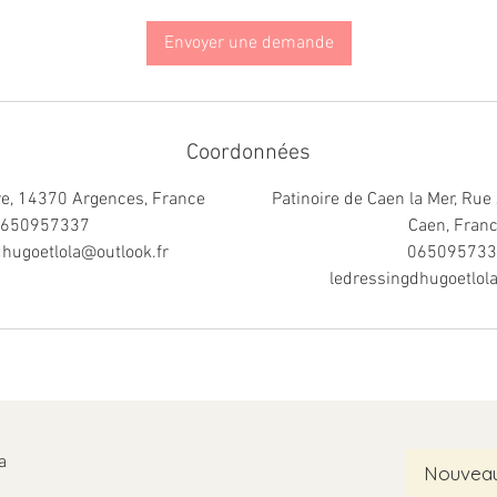
Envoyer une demande
Coordonnées
re, 14370 Argences, France
Patinoire de Caen la Mer, Rue
650957337
Caen, Fran
hugoetlola@outlook.fr
065095733
ledressingdhugoetlol
a
Nouveaut