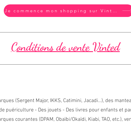
Je commence mon shopping sur Vinted
Conditions de vente Vinted
ques (Sergent Major, IKKS, Catimini, Jacadi…), des mante
de puériculture - Des jouets - Des livres pour enfants et p
arques courantes (DPAM,
Obaïbi/Okaïdi, Kiabi, TAO, etc.), v