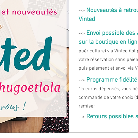
Nouveautés à retro
-->
Vinted
Envoi possible des 
-->
sur la boutique en lign
puériculture) via Vinted (lot
votre réservation sans paiem
puis paiement et envoi via V
Programme fidélité
-->
15 euros dépensés, vous bén
commande de votre choix (da
remise)
Retours possibl
es
-->