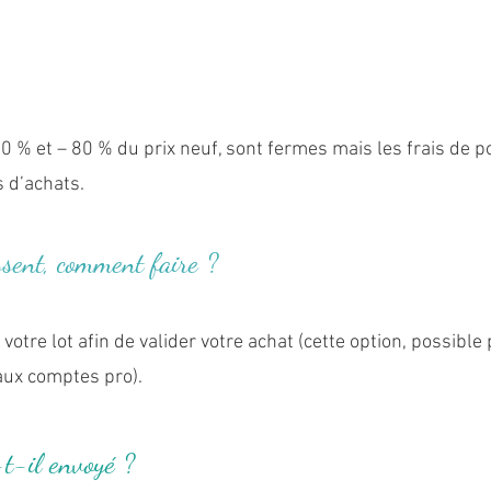
50 % et – 80 % du prix neuf, sont fermes mais les frais de p
s d
’ach
ats.
essent, comment faire ?
otre lot afin de valider votre achat (cette option, possible p
ux comptes pro).
t-il envoyé ?