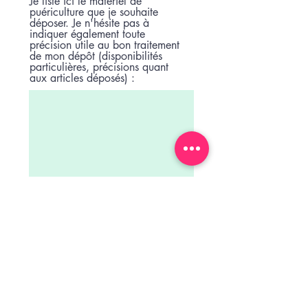
Je liste ici le matériel de
e
puériculture que je souhaite
déposer. Je n'hésite pas à
indiquer également toute
précision utile au bon traitement
de mon dépôt (disponibilités
particulières, précisions quant
aux articles déposés) :
Je souhaite transmettre des photos, je
complète cette demande par l'envoi
d'un mail (je précise mon nom et
prénom en objet du mail) :
ledressingdhugoetlola@outlook.fr