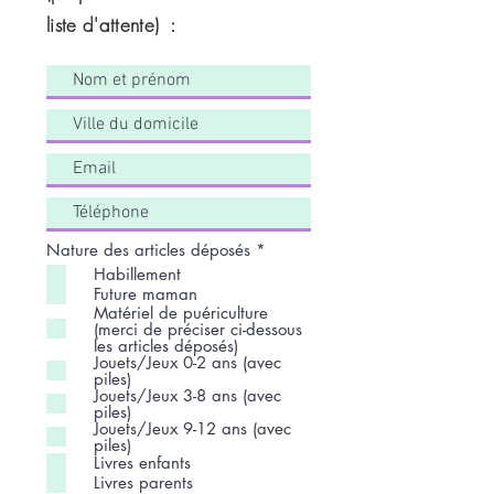
liste d'attente) :
O
Nature des articles déposés
*
b
Habillement
l
Future maman
i
Matériel de puériculture
g
(merci de préciser ci-dessous
a
les articles déposés)
t
Jouets/Jeux 0-2 ans (avec
o
piles)
i
Jouets/Jeux 3-8 ans (avec
r
piles)
e
Jouets/Jeux 9-12 ans (avec
piles)
Livres enfants
Livres parents