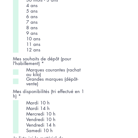
4 ans
5 ans
6 ans
7 ans
8 ans
9 ans
10 ans
11 ans
12 ans
Mes souhaits de dépôt (pour
O
l'habillement)
*
b
Marques courantes (rachat
l
au kilo)
i
Grandes marques (dépôt-
g
vente)
a
t
Mes disponibilités (tri effectué en 1
o
O
h)
*
i
b
Mardi 10 h
r
l
Mardi 14 h
e
i
Mercredi 10 h
g
a
Vendredi 10 h
t
Vendredi 14 h
o
Samedi 10 h
i
r