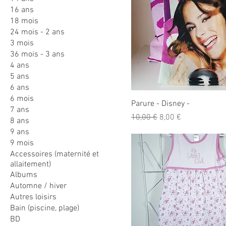
16 ans
18 mois
24 mois - 2 ans
3 mois
36 mois - 3 ans
4 ans
5 ans
6 ans
6 mois
Parure - Disney -
7 ans
Prix original
Prix promotionnel
10,00 €
8,00 €
8 ans
9 ans
9 mois
Accessoires (maternité et
allaitement)
Albums
Automne / hiver
Autres loisirs
Bain (piscine, plage)
BD