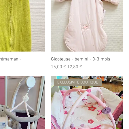
Prémaman -
Gigoteuse - bemini - 0-3 mois
romotionnel
Prix original
Prix promotionnel
16,00 €
12,80 €
EXCLUSIVITÉ BOUTIQUE