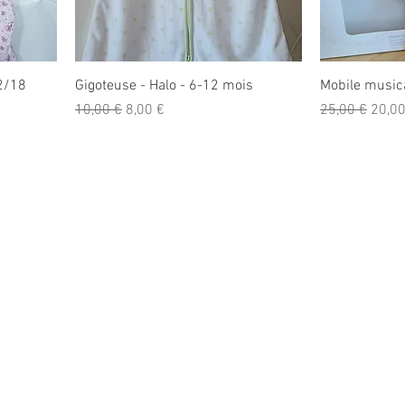
12/18
Gigoteuse - Halo - 6-12 mois
Mobile musica
Prix original
Prix promotionnel
Prix original
Prix 
10,00 €
8,00 €
25,00 €
20,00