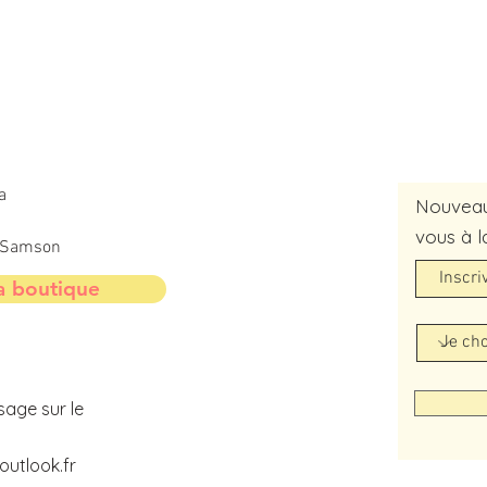
a
Nouveaut
vous à l
t-Samson
a boutique
sage sur le
utlook.fr