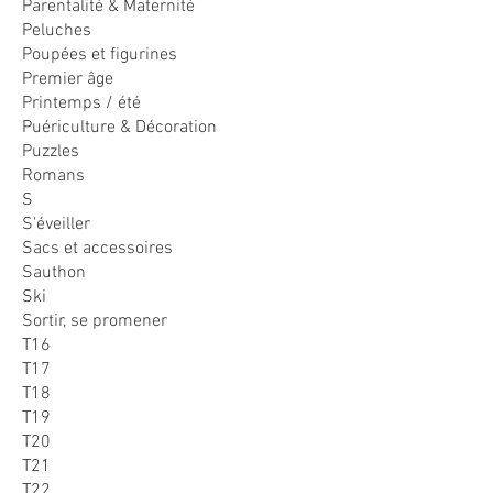
Parentalité & Maternité
Peluches
Poupées et figurines
Premier âge
Printemps / été
Puériculture & Décoration
Puzzles
Romans
S
S'éveiller
Sacs et accessoires
Sauthon
Ski
Sortir, se promener
T16
T17
T18
T19
T20
T21
T22