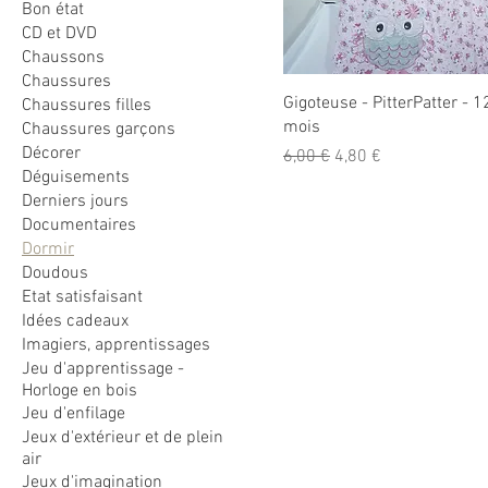
Bon état
CD et DVD
Chaussons
Chaussures
Gigoteuse - PitterPatter - 
Chaussures filles
mois
Chaussures garçons
Décorer
Prix original
Prix promotionnel
6,00 €
4,80 €
Déguisements
Derniers jours
Documentaires
Dormir
Doudous
Etat satisfaisant
Idées cadeaux
Imagiers, apprentissages
Jeu d'apprentissage -
Horloge en bois
Jeu d'enfilage
Jeux d'extérieur et de plein
air
Jeux d'imagination