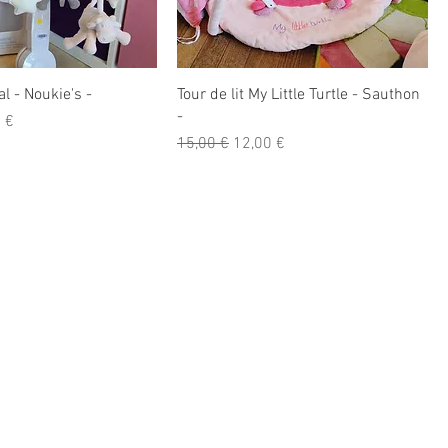
l - Noukie's -
Tour de lit My Little Turtle - Sauthon
-
promotionnel
 €
Prix original
Prix promotionnel
15,00 €
12,00 €