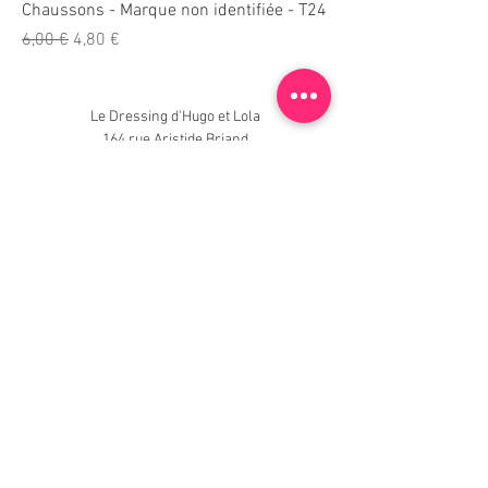
Chaussons - Marque non identifiée - T24
Prix original
Prix promotionnel
6,00 €
4,80 €
Le Dressing d'Hugo et Lola
164 rue Aristide Briand
53140 Pré-en-Pail-Saint-Samson
Horaires de la boutique
Nouveautés, informations, inscrivez-vous à
la newsletter du Dressing !
Je m'inscris maintenant