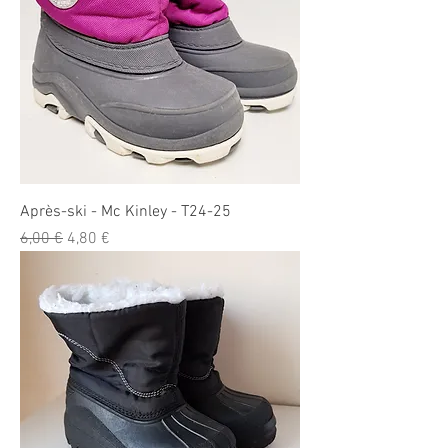
Après-ski - Mc Kinley - T24-25
Prix original
Prix promotionnel
6,00 €
4,80 €