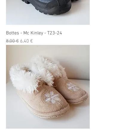
Bottes - Mc Kinley - T23-24
Prix original
Prix promotionnel
8,00 €
6,40 €