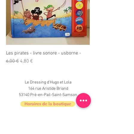
Les pirates - livre sonore - usborne -
Prix original
Prix promotionnel
6,00 €
4,80 €
Le Dressing d'Hugo et Lola
164 rue Aristide Briand
53140 Pré-en-Pail-Saint-Samson
Horaires de la boutique
Nouveautés, informations, inscrivez-vous à
la newsletter du Dressing !