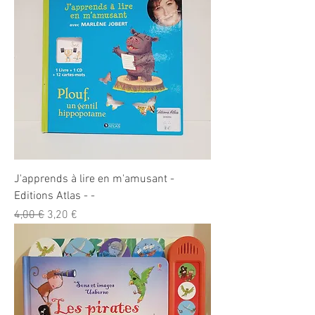
J'apprends à lire en m'amusant -
Editions Atlas - -
Prix original
Prix promotionnel
4,00 €
3,20 €